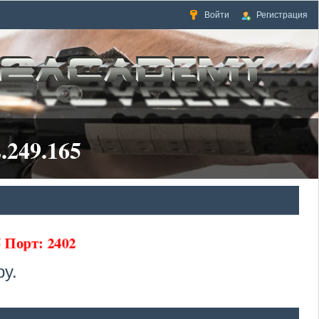
Войти
Регистрация
.249.165
65 Порт: 2402
у.