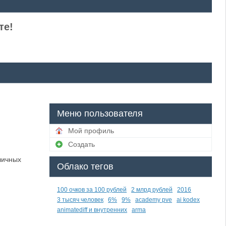
те!
Меню пользователя
Мой профиль
Создать
личных
Облако тегов
100 очков за 100 рублей
2 млрд рублей
2016
3 тысяч человек
6%
9%
academy pve
ai kodex
animatediff и внутренних
arma