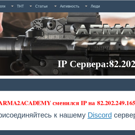
оги
ТНТ
Статьи
Активность
Люди
IP Сервера:82.202
 ARMA2ACADEMY сменился IP на
82.202.249.1
рисоединяйтесь к нашему
Discord
сервер