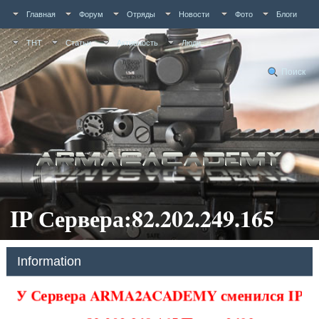
Главная
Форум
Отряды
Новости
Фото
Блоги
ТНТ
Статьи
Активность
Люди
Поиск
IP Сервера:82.202.249.165
Information
У Сервера ARMA2ACADEMY сменился IP