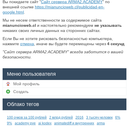
Вы покидаете сайт "
Сайт сервера ARMA2.ACADEMY
" по
внешней ссылке
https://mianuncioweb.cl/publicidad-en-
google.html
.
Мы не несем ответственности за содержимое сайта
mianuncioweb.cl
и настоятельно рекомендуем
не указывать
никаких своих личных данных на сторонних сайтах.
Если Вы не хотите рисковать безопасностью компьютера,
нажмите
отмена
, иначе вы будете перемещены через
4
секунд
"Сайт сервера ARMA2.ACADEMY" всегда заботится о вашей
безопасности.
Меню пользователя
Мой профиль
Создать
Облако тегов
100 очков за 100 рублей
2 млрд рублей
2016
3 тысяч человек
6%
9%
academy pve
ai kodex
animatediff и внутренних
arma