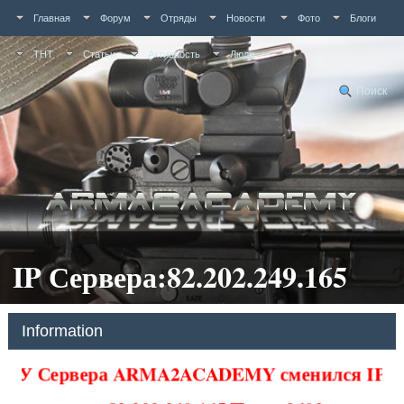
Главная
Форум
Отряды
Новости
Фото
Блоги
ТНТ
Статьи
Активность
Люди
Поиск
IP Сервера:82.202.249.165
Information
У Сервера ARMA2ACADEMY сменился IP