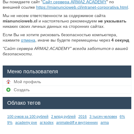
Вы покидаете сайт "
Сайт сервера ARMA2.ACADEMY
" по
внешней ссылке
https://mianuncioweb.cl/intranet-corporativa.html
.
Мы не несем ответственности за содержимое сайта
mianuncioweb.cl
и настоятельно рекомендуем
не указывать
никаких своих личных данных на сторонних сайтах.
Если Вы не хотите рисковать безопасностью компьютера,
нажмите
отмена
, иначе вы будете перемещены через
4
секунд
"Сайт сервера ARMA2.ACADEMY" всегда заботится о вашей
безопасности.
Меню пользователя
Мой профиль
Создать
Облако тегов
100 очков за 100 рублей
2 млрд рублей
2016
3 тысяч человек
6%
9%
academy pve
ai kodex
animatediff и внутренних
arma