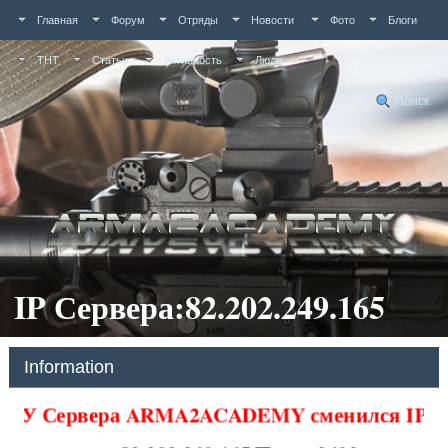
Главная
Форум
Отряды
Новости
Фото
Блоги
ТНТ
Статьи
Активность
Люди
Поиск
IP Сервера:82.202.249.165
Information
У Сервера ARMA2ACADEMY сменился IP