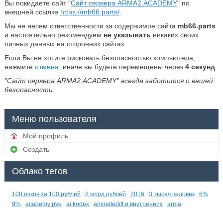
Вы покидаете сайт "
Сайт сервера ARMA2.ACADEMY
" по
внешней ссылке
https://mb66.parts/
.
Мы не несем ответственности за содержимое сайта
mb66.parts
и настоятельно рекомендуем
не указывать
никаких своих
личных данных на сторонних сайтах.
Если Вы не хотите рисковать безопасностью компьютера,
нажмите
отмена
, иначе вы будете перемещены через
4
секунд
"Сайт сервера ARMA2.ACADEMY" всегда заботится о вашей
безопасности.
Меню пользователя
Мой профиль
Создать
Облако тегов
100 очков за 100 рублей
2 млрд рублей
2016
3 тысяч человек
6%
9%
academy pve
ai kodex
animatediff и внутренних
arma