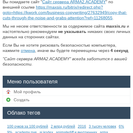
Вы покидаете сайт "
Сайт сервера ARMA2.ACADEMY
" по
внешней ссылке
https://maxsis.ru/bitrix/redirect.php?
goto=https://kwork.com/business-copywriting/27632949/copy-that-
cuts-through-the-noise-and-grabs-attention?ref=11268055
.
Мы не несем ответственности за содержимое сайта
maxsis.ru
и
настоятельно рекомендуем
не указывать
никаких своих личных
данных на сторонних сайтах.
Если Вы не хотите рисковать безопасностью компьютера,
нажмите
отмена
, иначе вы будете перемещены через
4
секунд
"Сайт сервера ARMA2.ACADEMY" всегда заботится о вашей
безопасности.
Меню пользователя
Мой профиль
Создать
Облако тегов
100 очков за 100 рублей
2 млрд рублей
2016
3 тысяч человек
6%
9%
academy pve
ai kodex
animatediff и внутренних
arma