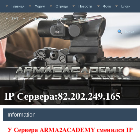
Главная
Форум
Отряды
Новости
Фото
Блоги
ТНТ
Статьи
Активность
Люди
Поиск
IP Сервера:82.202.249.165
Information
У Сервера ARMA2ACADEMY сменился IP