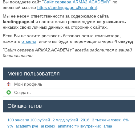
Вы покидаете сайт "
Сайт сервера ARMA2.ACADEMY
" по
внешней ссылке
https://landingpage.cl/seo.html
.
Мы не несем ответственности за содержимое сайта
landingpage.cl
и настоятельно рекомендуем
не указывать
никаких своих личных данных на сторонних сайтах.
Если Вы не хотите рисковать безопасностью компьютера,
нажмите
отмена
, иначе вы будете перемещены через
4
секунд
"Сайт сервера ARMA2.ACADEMY" всегда заботится о вашей
безопасности.
Меню пользователя
Мой профиль
Создать
Облако тегов
100 очков за 100 рублей
2 млрд рублей
2016
3 тысяч человек
6%
9%
academy pve
ai kodex
animatediff и внутренних
arma