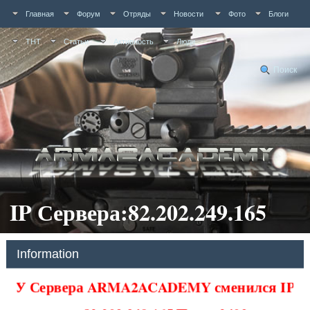
Главная
Форум
Отряды
Новости
Фото
Блоги
ТНТ
Статьи
Активность
Люди
Поиск
IP Сервера:82.202.249.165
Information
У Сервера ARMA2ACADEMY сменился IP