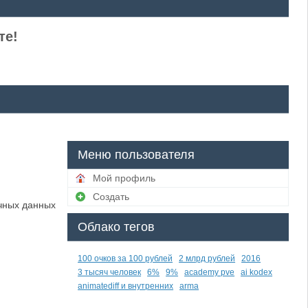
те!
Меню пользователя
Мой профиль
Создать
чных данных
Облако тегов
100 очков за 100 рублей
2 млрд рублей
2016
3 тысяч человек
6%
9%
academy pve
ai kodex
animatediff и внутренних
arma