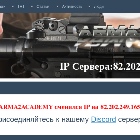
оги
ТНТ
Статьи
Активность
Люди
IP Сервера:82.202
 ARMA2ACADEMY сменился IP на
82.202.249.16
рисоединяйтесь к нашему
Discord
сервер