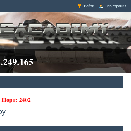
Войти
Регистрация
.249.165
5 Порт: 2402
у.