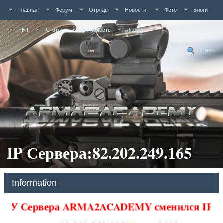
Главная
Форум
Отряды
Новости
Фото
Блоги
ТНТ
Статьи
Активность
Люди
Поиск
IP Сервера:82.202.249.165
Information
У Сервера ARMA2ACADEMY сменился IP