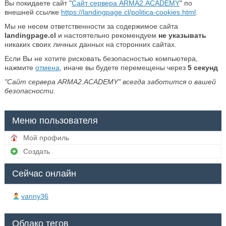
Вы покидаете сайт "
Сайт сервера ARMA2.ACADEMY
" по
внешней ссылке
https://landingpage.cl/politica-cookies.html
.
Мы не несем ответственности за содержимое сайта
landingpage.cl
и настоятельно рекомендуем
не указывать
никаких своих личных данных на сторонних сайтах.
Если Вы не хотите рисковать безопасностью компьютера,
нажмите
отмена
, иначе вы будете перемещены через
5
секунд
"Сайт сервера ARMA2.ACADEMY" всегда заботится о вашей
безопасности.
Меню пользователя
Мой профиль
Создать
Сейчас онлайн
vanny36
Облако тегов