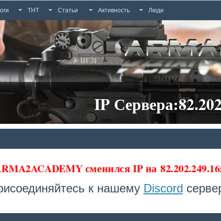
оги
ТНТ
Статьи
Активность
Люди
IP Сервера:82.202
 ARMA2ACADEMY сменился IP на
82.202.249.1
рисоединяйтесь к нашему
Discord
сервер