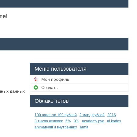
те!
Меню пользователя
Мой профиль
Создать
чных данных
Облако тегов
100 очков за 100 рублей
2 млрд рублей
2016
3 тысяч человек
6%
9%
academy pve
ai kodex
animatediff и внутренних
arma