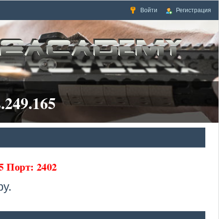
Войти
Регистрация
.249.165
65 Порт: 2402
у.