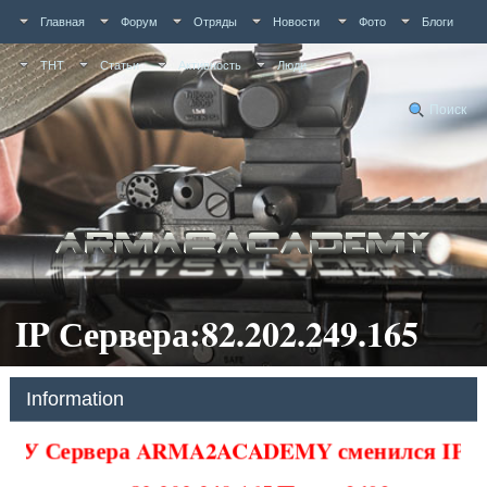
Главная
Форум
Отряды
Новости
Фото
Блоги
ТНТ
Статьи
Активность
Люди
Поиск
IP Сервера:82.202.249.165
Information
У Сервера ARMA2ACADEMY сменился IP