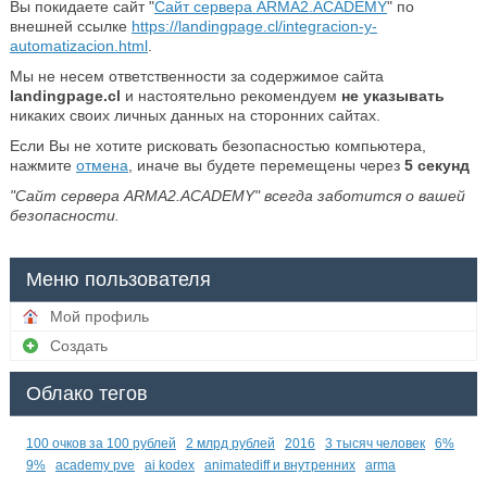
Вы покидаете сайт "
Сайт сервера ARMA2.ACADEMY
" по
внешней ссылке
https://landingpage.cl/integracion-y-
automatizacion.html
.
Мы не несем ответственности за содержимое сайта
landingpage.cl
и настоятельно рекомендуем
не указывать
никаких своих личных данных на сторонних сайтах.
Если Вы не хотите рисковать безопасностью компьютера,
нажмите
отмена
, иначе вы будете перемещены через
5
секунд
"Сайт сервера ARMA2.ACADEMY" всегда заботится о вашей
безопасности.
Меню пользователя
Мой профиль
Создать
Облако тегов
100 очков за 100 рублей
2 млрд рублей
2016
3 тысяч человек
6%
9%
academy pve
ai kodex
animatediff и внутренних
arma