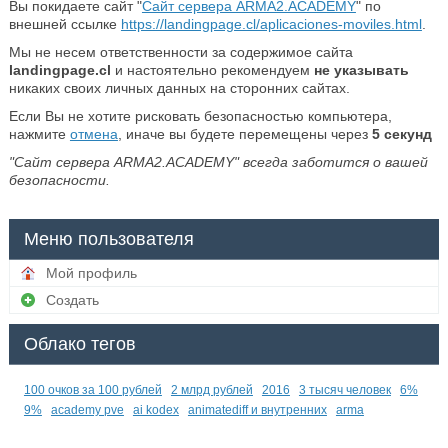
Вы покидаете сайт "
Сайт сервера ARMA2.ACADEMY
" по
внешней ссылке
https://landingpage.cl/aplicaciones-moviles.html
.
Мы не несем ответственности за содержимое сайта
landingpage.cl
и настоятельно рекомендуем
не указывать
никаких своих личных данных на сторонних сайтах.
Если Вы не хотите рисковать безопасностью компьютера,
нажмите
отмена
, иначе вы будете перемещены через
5
секунд
"Сайт сервера ARMA2.ACADEMY" всегда заботится о вашей
безопасности.
Меню пользователя
Мой профиль
Создать
Облако тегов
100 очков за 100 рублей
2 млрд рублей
2016
3 тысяч человек
6%
9%
academy pve
ai kodex
animatediff и внутренних
arma