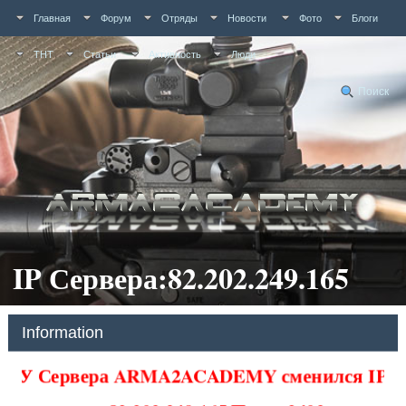
Главная
Форум
Отряды
Новости
Фото
Блоги
ТНТ
Статьи
Активность
Люди
Поиск
IP Сервера:82.202.249.165
Information
У Сервера ARMA2ACADEMY сменился IP