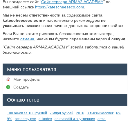
Вы покидаете сайт "
Сайт сервера ARMA2.ACADEMY
" по
внешней ссылке
https://katescheeseco.com
.
Мы не несем ответственности за содержимое сайта
katescheeseco.com
и настоятельно рекомендуем
не
указывать
никаких своих личных данных на сторонних сайтах.
Если Вы не хотите рисковать безопасностью компьютера,
нажмите
отмена
, иначе вы будете перемещены через
3
секунд
"Сайт сервера ARMA2.ACADEMY" всегда заботится о вашей
безопасности.
Меню пользователя
Мой профиль
Создать
Облако тегов
100 очков за 100 рублей
2 млрд рублей
2016
3 тысяч человек
6%
9%
academy pve
ai kodex
animatediff и внутренних
arma