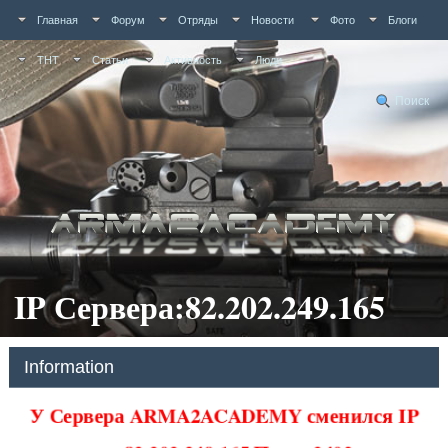
Главная
Форум
Отряды
Новости
Фото
Блоги
ТНТ
Статьи
Активность
Люди
Поиск
IP Сервера:82.202.249.165
Information
У Сервера ARMA2ACADEMY сменился IP