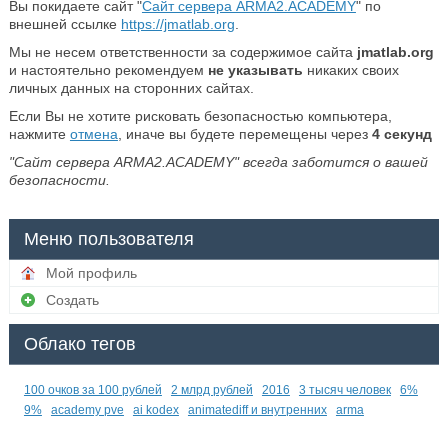
Вы покидаете сайт "
Сайт сервера ARMA2.ACADEMY
" по
внешней ссылке
https://jmatlab.org
.
Мы не несем ответственности за содержимое сайта
jmatlab.org
и настоятельно рекомендуем
не указывать
никаких своих
личных данных на сторонних сайтах.
Если Вы не хотите рисковать безопасностью компьютера,
нажмите
отмена
, иначе вы будете перемещены через
4
секунд
"Сайт сервера ARMA2.ACADEMY" всегда заботится о вашей
безопасности.
Меню пользователя
Мой профиль
Создать
Облако тегов
100 очков за 100 рублей
2 млрд рублей
2016
3 тысяч человек
6%
9%
academy pve
ai kodex
animatediff и внутренних
arma