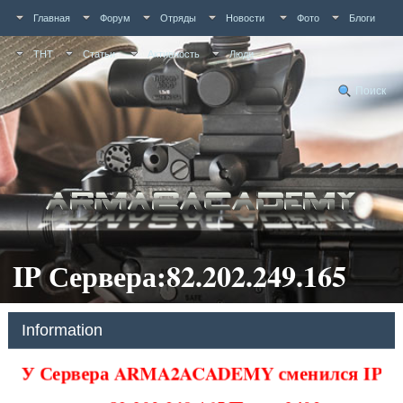
Главная
Форум
Отряды
Новости
Фото
Блоги
ТНТ
Статьи
Активность
Люди
Поиск
IP Сервера:82.202.249.165
Information
У Сервера ARMA2ACADEMY сменился IP