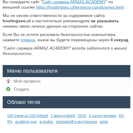
Вы покидаете сайт "
Сайт сервера ARMA2.ACADEMY
" по
внешней ссылке
https://hostingseo.cl/terminos-condiciones.html
.
Мы не несем ответственности за содержимое сайта
hostingseo.cl
и настоятельно рекомендуем
не указывать
никаких своих личных данных на сторонних сайтах.
Если Вы не хотите рисковать безопасностью компьютера,
нажмите
отмена
, иначе вы будете перемещены через
4
секунд
"Сайт сервера ARMA2.ACADEMY" всегда заботится о вашей
безопасности.
Меню пользователя
Мой профиль
Создать
Облако тегов
100 очков за 100 рублей
2 млрд рублей
2016
3 тысяч человек
6%
9%
academy pve
ai kodex
animatediff и внутренних
arma