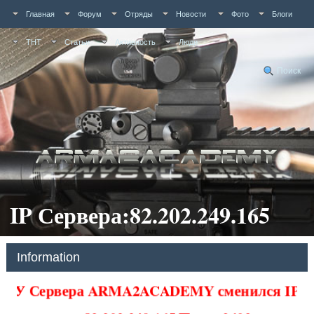
Главная
Форум
Отряды
Новости
Фото
Блоги
ТНТ
Статьи
Активность
Люди
Поиск
IP Сервера:82.202.249.165
Information
У Сервера ARMA2ACADEMY сменился IP