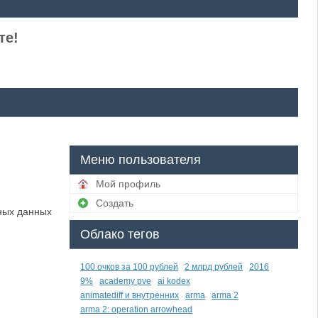
те!
Меню пользователя
Мой профиль
Создать
ных данных
Облако тегов
100 очков за 100 рублей
2 млрд рублей
2016
9%
academy pve
ai kodex
animatediff и внутренних
arma
arma 2
arma 2: operation arrowhead