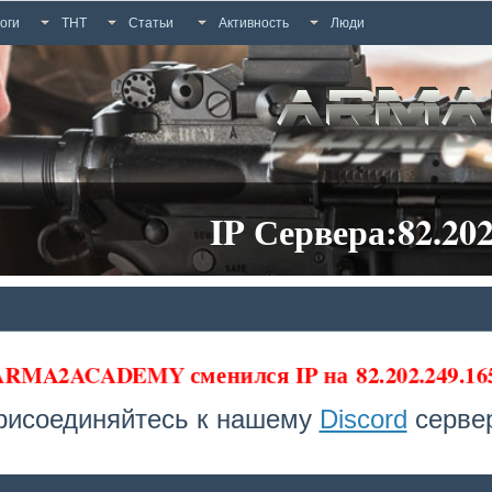
оги
ТНТ
Статьи
Активность
Люди
IP Сервера:82.202
 ARMA2ACADEMY сменился IP на
82.202.249.1
рисоединяйтесь к нашему
Discord
сервер