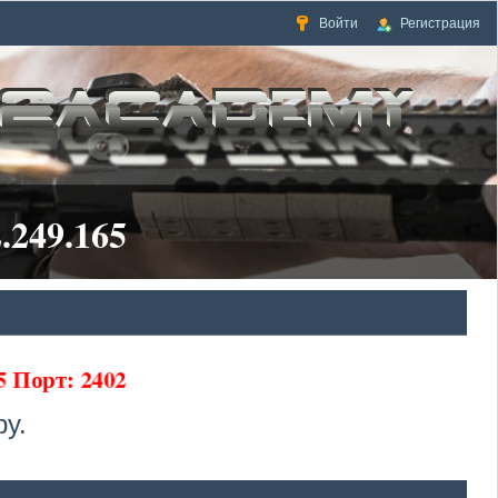
Войти
Регистрация
.249.165
65 Порт: 2402
у.