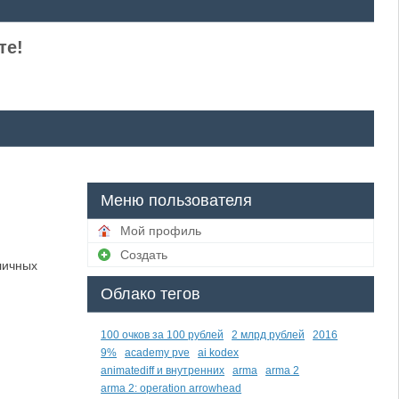
те!
Меню пользователя
Мой профиль
Создать
личных
Облако тегов
100 очков за 100 рублей
2 млрд рублей
2016
9%
academy pve
ai kodex
animatediff и внутренних
arma
arma 2
arma 2: operation arrowhead