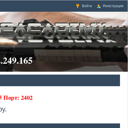
Войти
Регистрация
.249.165
65 Порт: 2402
у.