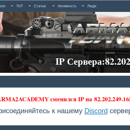
оги
ТНТ
Статьи
Активность
Люди
IP Сервера:82.202
 ARMA2ACADEMY сменился IP на
82.202.249.1
рисоединяйтесь к нашему
Discord
сервер