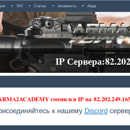
оги
ТНТ
Статьи
Активность
Люди
IP Сервера:82.202
 ARMA2ACADEMY сменился IP на
82.202.249.1
рисоединяйтесь к нашему
Discord
сервер