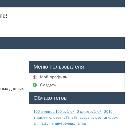
те!
Меню пользователя
Мой профиль
Создать
чных данных
Облако тегов
100 очков за 100 рублей
2 млрд рублей
2016
3 тысяч человек
6%
9%
academy pve
ai kodex
animatediff и внутренних
arma