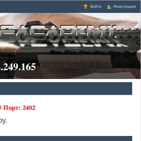
Войти
Регистрация
.249.165
65 Порт: 2402
у.