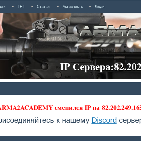
оги
ТНТ
Статьи
Активность
Люди
IP Сервера:82.202
 ARMA2ACADEMY сменился IP на
82.202.249.1
рисоединяйтесь к нашему
Discord
сервер