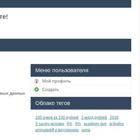
те!
Меню пользователя
Мой профиль
Создать
чных данных
Облако тегов
100 очков за 100 рублей
2 млрд рублей
2016
3 тысяч человек
6%
9%
academy pve
ai kodex
animatediff и внутренних
arma