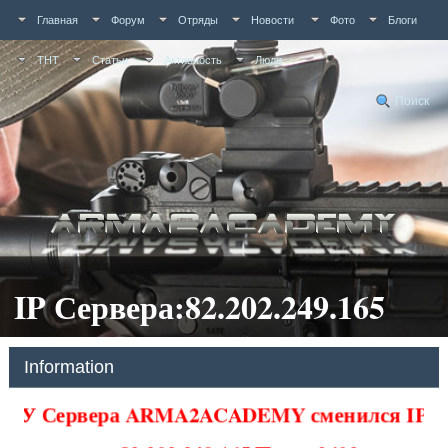
Главная
Форум
Отряды
Новости
Фото
Блоги
ТНТ
Статьи
Активность
Люди
Поиск
IP Сервера:82.202.249.165
Information
У Сервера ARMA2ACADEMY сменился IP