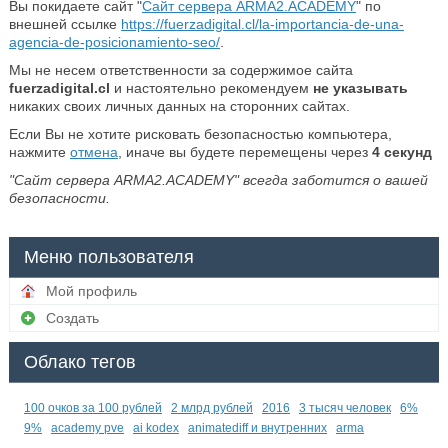
Вы покидаете сайт "
Сайт сервера ARMA2.ACADEMY
" по
внешней ссылке
https://fuerzadigital.cl/la-importancia-de-una-
agencia-de-posicionamiento-seo/
.
Мы не несем ответственности за содержимое сайта
fuerzadigital.cl
и настоятельно рекомендуем
не указывать
никаких своих личных данных на сторонних сайтах.
Если Вы не хотите рисковать безопасностью компьютера,
нажмите
отмена
, иначе вы будете перемещены через
4
секунд
"Сайт сервера ARMA2.ACADEMY" всегда заботится о вашей
безопасности.
Меню пользователя
Мой профиль
Создать
Облако тегов
100 очков за 100 рублей
2 млрд рублей
2016
3 тысяч человек
6%
9%
academy pve
ai kodex
animatediff и внутренних
arma