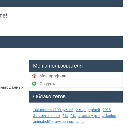
те!
Меню пользователя
Мой профиль
Создать
чных данных
Облако тегов
100 очков за 100 рублей
2 млрд рублей
2016
3 тысяч человек
6%
9%
academy pve
ai kodex
animatediff и внутренних
arma