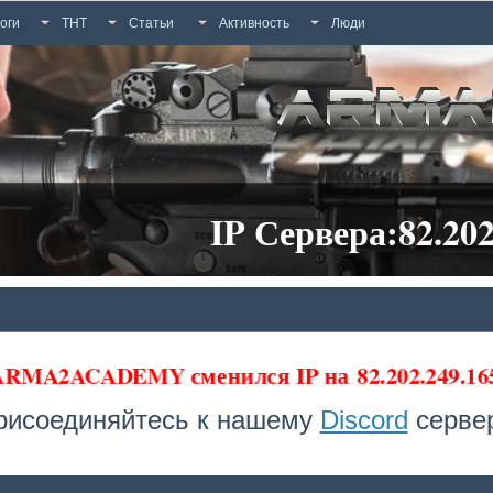
оги
ТНТ
Статьи
Активность
Люди
IP Сервера:82.202
 ARMA2ACADEMY сменился IP на
82.202.249.1
рисоединяйтесь к нашему
Discord
сервер