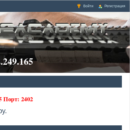
Войти
Регистрация
.249.165
65 Порт: 2402
у.