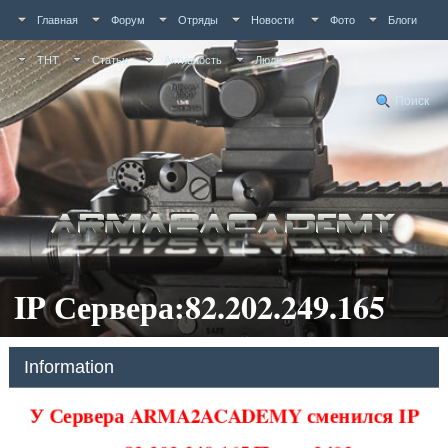
Главная
Форум
Отряды
Новости
Фото
Блоги
ТНТ
Статьи
Активность
Люди
Поиск
IP Сервера:82.202.249.165
Information
У Сервера ARMA2ACADEMY сменился IP