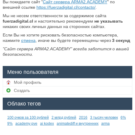
Вы покидаете сайт "
Сайт сервера ARMA2.ACADEMY
" по
внешней ссылке
https://fuerzadigital.cl/contacto/
.
Мы не несем ответственности за содержимое сайта
fuerzadigital.cl
и настоятельно рекомендуем
не указывать
никаких своих личных данных на сторонних сайтах.
Если Вы не хотите рисковать безопасностью компьютера,
нажмите
отмена
, иначе вы будете перемещены через
2
секунд
"Сайт сервера ARMA2.ACADEMY" всегда заботится о вашей
безопасности.
Меню пользователя
Мой профиль
Создать
Облако тегов
100 очков за 100 рублей
2 млрд рублей
2016
3 тысяч человек
6%
9%
academy pve
ai kodex
animatediff и внутренних
arma