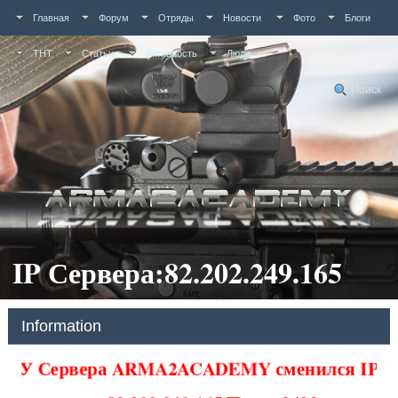
Главная
Форум
Отряды
Новости
Фото
Блоги
ТНТ
Статьи
Активность
Люди
Поиск
IP Сервера:82.202.249.165
Information
У Сервера ARMA2ACADEMY сменился IP