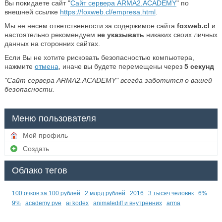
Вы покидаете сайт "
Сайт сервера ARMA2.ACADEMY
" по
внешней ссылке
https://foxweb.cl/empresa.html
.
Мы не несем ответственности за содержимое сайта
foxweb.cl
и
настоятельно рекомендуем
не указывать
никаких своих личных
данных на сторонних сайтах.
Если Вы не хотите рисковать безопасностью компьютера,
нажмите
отмена
, иначе вы будете перемещены через
5
секунд
"Сайт сервера ARMA2.ACADEMY" всегда заботится о вашей
безопасности.
Меню пользователя
Мой профиль
Создать
Облако тегов
100 очков за 100 рублей
2 млрд рублей
2016
3 тысяч человек
6%
9%
academy pve
ai kodex
animatediff и внутренних
arma