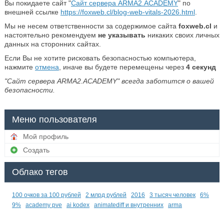
Вы покидаете сайт "
Сайт сервера ARMA2.ACADEMY
" по
внешней ссылке
https://foxweb.cl/blog-web-vitals-2026.html
.
Мы не несем ответственности за содержимое сайта
foxweb.cl
и
настоятельно рекомендуем
не указывать
никаких своих личных
данных на сторонних сайтах.
Если Вы не хотите рисковать безопасностью компьютера,
нажмите
отмена
, иначе вы будете перемещены через
4
секунд
"Сайт сервера ARMA2.ACADEMY" всегда заботится о вашей
безопасности.
Меню пользователя
Мой профиль
Создать
Облако тегов
100 очков за 100 рублей
2 млрд рублей
2016
3 тысяч человек
6%
9%
academy pve
ai kodex
animatediff и внутренних
arma