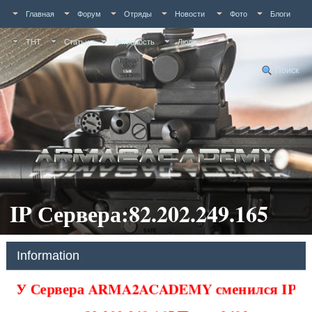
Главная
Форум
Отряды
Новости
Фото
Блоги
ТНТ
Статьи
Активность
Люди
Поиск
IP Сервера:82.202.249.165
Information
У Сервера ARMA2ACADEMY сменился IP