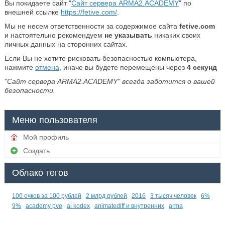
Вы покидаете сайт "
Сайт сервера ARMA2.ACADEMY
" по
внешней ссылке
https://fetive.com/
.
Мы не несем ответственности за содержимое сайта
fetive.com
и настоятельно рекомендуем
не указывать
никаких своих
личных данных на сторонних сайтах.
Если Вы не хотите рисковать безопасностью компьютера,
нажмите
отмена
, иначе вы будете перемещены через
4
секунд
"Сайт сервера ARMA2.ACADEMY" всегда заботится о вашей
безопасности.
Меню пользователя
Мой профиль
Создать
Облако тегов
100 очков за 100 рублей
2 млрд рублей
2016
3 тысяч человек
6%
9%
academy pve
ai kodex
animatediff и внутренних
arma