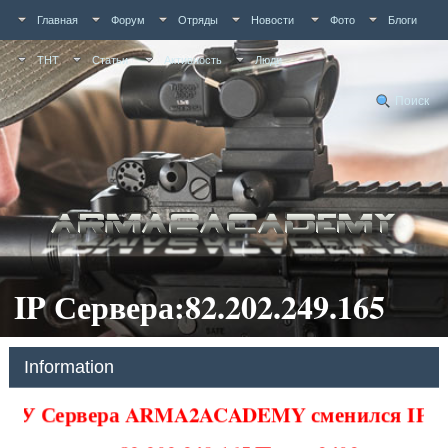
Главная
Форум
Отряды
Новости
Фото
Блоги
ТНТ
Статьи
Активность
Люди
Поиск
IP Сервера:82.202.249.165
Information
У Сервера ARMA2ACADEMY сменился IP