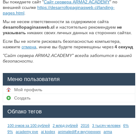
Вы покидаете сайт "
Сайт сервера ARMA2.ACADEMY
" по
внешней ссылке
https://desarrollopaginasweb.cl/landing-
pages.html
.
Мы не несем ответственности за содержимое сайта
desarrollopaginasweb.cl
и настоятельно рекомендуем
не
указывать
никаких своих личных данных на сторонних сайтах.
Если Вы не хотите рисковать безопасностью компьютера,
нажмите
отмена
, иначе вы будете перемещены через
4
секунд
"Сайт сервера ARMA2.ACADEMY" всегда заботится о вашей
безопасности.
Меню пользователя
Мой профиль
Создать
Облако тегов
100 очков за 100 рублей
2 млрд рублей
2016
3 тысяч человек
6%
9%
academy pve
ai kodex
animatediff и внутренних
arma