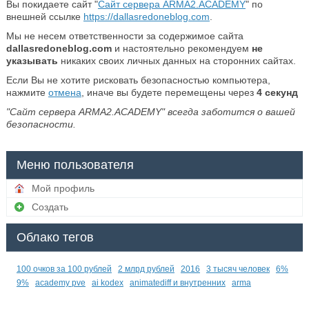
Вы покидаете сайт "
Сайт сервера ARMA2.ACADEMY
" по
внешней ссылке
https://dallasredoneblog.com
.
Мы не несем ответственности за содержимое сайта
dallasredoneblog.com
и настоятельно рекомендуем
не
указывать
никаких своих личных данных на сторонних сайтах.
Если Вы не хотите рисковать безопасностью компьютера,
нажмите
отмена
, иначе вы будете перемещены через
4
секунд
"Сайт сервера ARMA2.ACADEMY" всегда заботится о вашей
безопасности.
Меню пользователя
Мой профиль
Создать
Облако тегов
100 очков за 100 рублей
2 млрд рублей
2016
3 тысяч человек
6%
9%
academy pve
ai kodex
animatediff и внутренних
arma