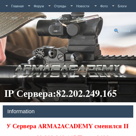
Главная
Форум
Отряды
Новости
Фото
Блоги
ТНТ
Статьи
Активность
Люди
Поиск
IP Сервера:82.202.249.165
Information
У Сервера ARMA2ACADEMY сменился IP