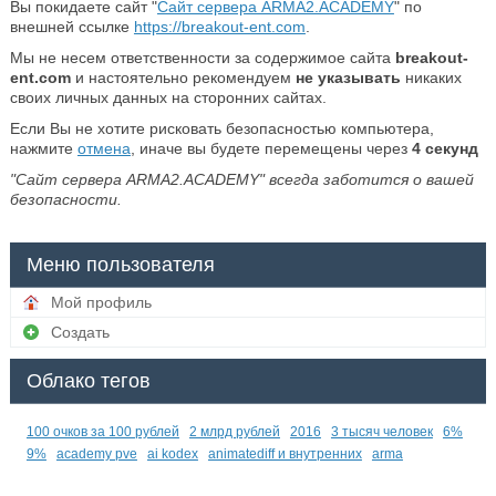
Вы покидаете сайт "
Сайт сервера ARMA2.ACADEMY
" по
внешней ссылке
https://breakout-ent.com
.
Мы не несем ответственности за содержимое сайта
breakout-
ent.com
и настоятельно рекомендуем
не указывать
никаких
своих личных данных на сторонних сайтах.
Если Вы не хотите рисковать безопасностью компьютера,
нажмите
отмена
, иначе вы будете перемещены через
4
секунд
"Сайт сервера ARMA2.ACADEMY" всегда заботится о вашей
безопасности.
Меню пользователя
Мой профиль
Создать
Облако тегов
100 очков за 100 рублей
2 млрд рублей
2016
3 тысяч человек
6%
9%
academy pve
ai kodex
animatediff и внутренних
arma