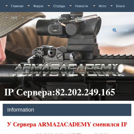
Главная
Форум
Отряды
Новости
Фото
Блоги
ТНТ
Статьи
Активность
Люди
Поиск
IP Сервера:82.202.249.165
Information
У Сервера ARMA2ACADEMY сменился IP