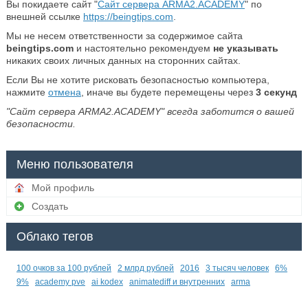
Вы покидаете сайт "
Сайт сервера ARMA2.ACADEMY
" по
внешней ссылке
https://beingtips.com
.
Мы не несем ответственности за содержимое сайта
beingtips.com
и настоятельно рекомендуем
не указывать
никаких своих личных данных на сторонних сайтах.
Если Вы не хотите рисковать безопасностью компьютера,
нажмите
отмена
, иначе вы будете перемещены через
3
секунд
"Сайт сервера ARMA2.ACADEMY" всегда заботится о вашей
безопасности.
Меню пользователя
Мой профиль
Создать
Облако тегов
100 очков за 100 рублей
2 млрд рублей
2016
3 тысяч человек
6%
9%
academy pve
ai kodex
animatediff и внутренних
arma