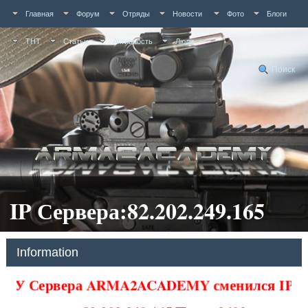
Главная
Форум
Отряды
Новости
Фото
Блоги
ТНТ
Статьи
Активность
Люди
Поиск
IP Сервера:82.202.249.165
Information
У Сервера ARMA2ACADEMY сменился IP