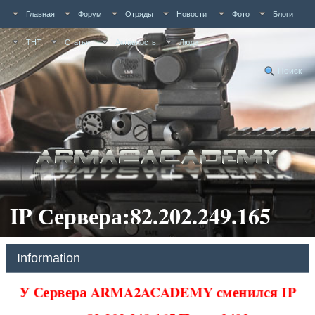
Главная
Форум
Отряды
Новости
Фото
Блоги
ТНТ
Статьи
Активность
Люди
Поиск
IP Сервера:82.202.249.165
Information
У Сервера ARMA2ACADEMY сменился IP