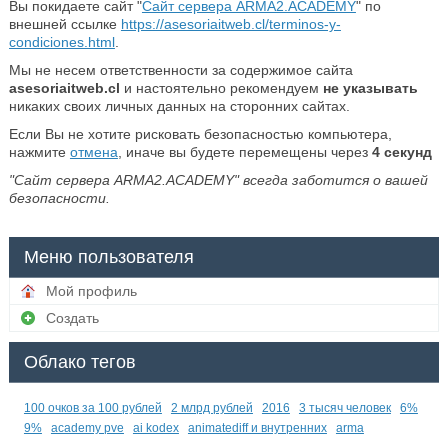
Вы покидаете сайт "
Сайт сервера ARMA2.ACADEMY
" по
внешней ссылке
https://asesoriaitweb.cl/terminos-y-
condiciones.html
.
Мы не несем ответственности за содержимое сайта
asesoriaitweb.cl
и настоятельно рекомендуем
не указывать
никаких своих личных данных на сторонних сайтах.
Если Вы не хотите рисковать безопасностью компьютера,
нажмите
отмена
, иначе вы будете перемещены через
4
секунд
"Сайт сервера ARMA2.ACADEMY" всегда заботится о вашей
безопасности.
Меню пользователя
Мой профиль
Создать
Облако тегов
100 очков за 100 рублей
2 млрд рублей
2016
3 тысяч человек
6%
9%
academy pve
ai kodex
animatediff и внутренних
arma