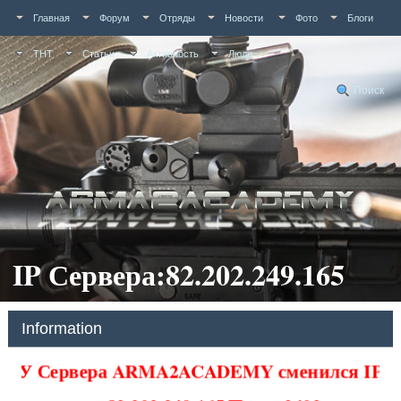
Главная
Форум
Отряды
Новости
Фото
Блоги
ТНТ
Статьи
Активность
Люди
Поиск
IP Сервера:82.202.249.165
Information
У Сервера ARMA2ACADEMY сменился IP