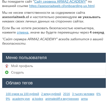
Вы покидаете сайт "
Сайт сервера ARMA2.ACADEMY
" по
внешней ссылке
https://asesoriaitweb.cl/onboarding-ux.html
.
Мы не несем ответственности за содержимое сайта
asesoriaitweb.cl
и настоятельно рекомендуем
не указывать
никаких своих личных данных на сторонних сайтах.
Если Вы не хотите рисковать безопасностью компьютера,
нажмите
отмена
, иначе вы будете перемещены через
4
секунд
"Сайт сервера ARMA2.ACADEMY" всегда заботится о вашей
безопасности.
Меню пользователя
Мой профиль
Создать
Облако тегов
100 очков за 100 рублей
2 млрд рублей
2016
3 тысяч человек
6%
9%
academy pve
ai kodex
animatediff и внутренних
arma