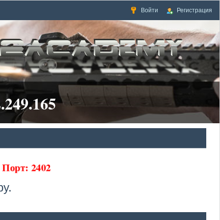
Войти
Регистрация
.249.165
5 Порт: 2402
у.