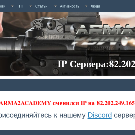
оги
ТНТ
Статьи
Активность
Люди
IP Сервера:82.202
 ARMA2ACADEMY сменился IP на
82.202.249.16
рисоединяйтесь к нашему
Discord
сервер