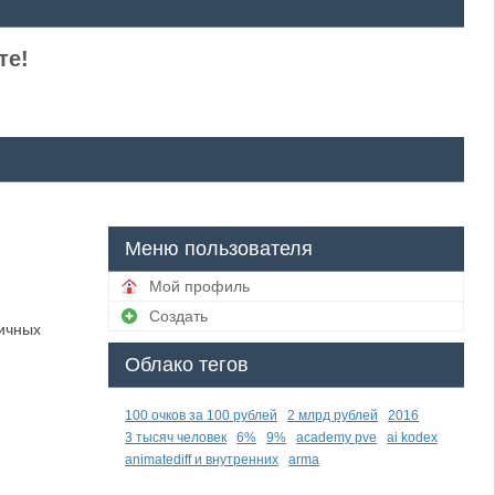
те!
Меню пользователя
Мой профиль
Создать
ичных
Облако тегов
100 очков за 100 рублей
2 млрд рублей
2016
3 тысяч человек
6%
9%
academy pve
ai kodex
animatediff и внутренних
arma