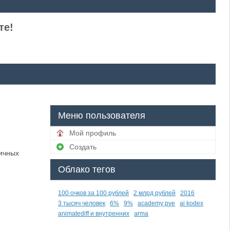
те!
Меню пользователя
Мой профиль
Создать
ичных
Облако тегов
100 очков за 100 рублей
2 млрд рублей
2016
3 тысяч человек
6%
9%
academy pve
ai kodex
animatediff и внутренних
arma