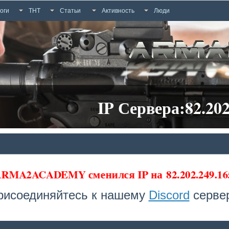
оги
ТНТ
Статьи
Активность
Люди
IP Сервера:82.202
а ARMA2ACADEMY сменился IP на
82.202.249.16
рисоединяйтесь к нашему
Discord
сервер