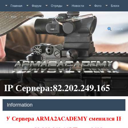
Главная
Форум
Отряды
Новости
Фото
Блоги
ТНТ
Статьи
Активность
Люди
Поиск
IP Сервера:82.202.249.165
Information
У Сервера ARMA2ACADEMY сменился IP