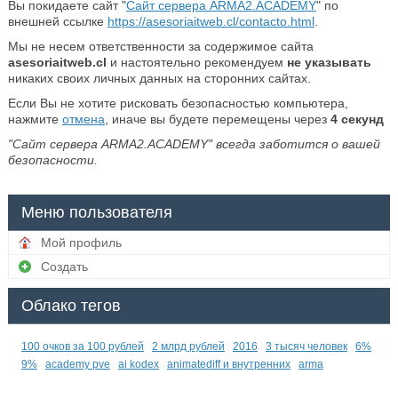
Вы покидаете сайт "
Сайт сервера ARMA2.ACADEMY
" по
внешней ссылке
https://asesoriaitweb.cl/contacto.html
.
Мы не несем ответственности за содержимое сайта
asesoriaitweb.cl
и настоятельно рекомендуем
не указывать
никаких своих личных данных на сторонних сайтах.
Если Вы не хотите рисковать безопасностью компьютера,
нажмите
отмена
, иначе вы будете перемещены через
4
секунд
"Сайт сервера ARMA2.ACADEMY" всегда заботится о вашей
безопасности.
Меню пользователя
Мой профиль
Создать
Облако тегов
100 очков за 100 рублей
2 млрд рублей
2016
3 тысяч человек
6%
9%
academy pve
ai kodex
animatediff и внутренних
arma