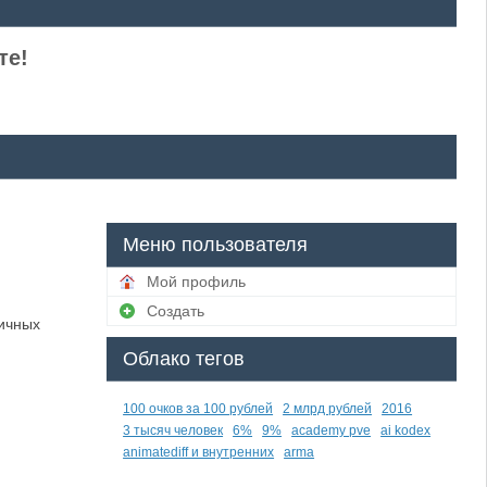
те!
Меню пользователя
Мой профиль
Создать
ичных
Облако тегов
100 очков за 100 рублей
2 млрд рублей
2016
3 тысяч человек
6%
9%
academy pve
ai kodex
animatediff и внутренних
arma