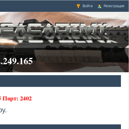
Войти
Регистрация
.249.165
65 Порт: 2402
у.