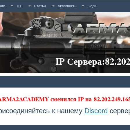
оги
ТНТ
Статьи
Активность
Люди
IP Сервера:82.202
 ARMA2ACADEMY сменился IP на
82.202.249.1
рисоединяйтесь к нашему
Discord
сервер