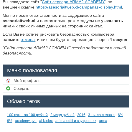
Вы покидаете сайт "
Сайт сервера ARMA2.ACADEMY
" по
внешней ссылке
https://asesoriaitweb.cl/campanas-display.html
.
Мы не несем ответственности за содержимое сайта
asesoriaitweb.cl
и настоятельно рекомендуем
не указывать
никаких своих личных данных на сторонних сайтах.
Если Вы не хотите рисковать безопасностью компьютера,
нажмите
отмена
, иначе вы будете перемещены через
4
секунд
"Сайт сервера ARMA2.ACADEMY" всегда заботится о вашей
безопасности.
Меню пользователя
Мой профиль
Создать
Облако тегов
100 очков за 100 рублей
2 млрд рублей
2016
3 тысяч человек
6%
9%
academy pve
ai kodex
animatediff и внутренних
arma