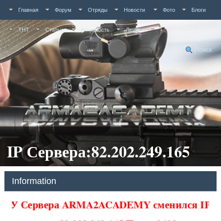
Главная
Форум
Отряды
Новости
Фото
Блоги
ТНТ
Статьи
Активность
Люди
Поиск
IP Сервера:82.202.249.165
Information
У Сервера ARMA2ACADEMY сменился IP