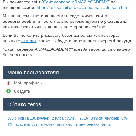
Вы покидаете сайт "
Сайт сервера ARMA2.ACADEMY
" по
внешней ссылке
https://asesoriaitweb.cl/campanas-ads-sem.html
.
Мы не несем ответственности за содержимое сайта
asesoriaitweb.cl
и настоятельно рекомендуем
не указывать
никаких своих личных данных на сторонних сайтах.
Если Вы не хотите рисковать безопасностью компьютера,
нажмите
отмена
, иначе вы будете перемещены через
4
секунд
"Сайт сервера ARMA2.ACADEMY" всегда заботится о вашей
безопасности.
Меню пользователя
Мой профиль
Создать
Облако тегов
100 очков за 100 рублей
2 млрд рублей
2016
3 тысяч человек
6%
9%
academy pve
ai kodex
animatediff и внутренних
arma