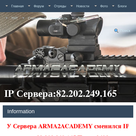
Главная
Форум
Отряды
Новости
Фото
Блоги
ТНТ
Статьи
Активность
Люди
Поиск
IP Сервера:82.202.249.165
Information
У Сервера ARMA2ACADEMY сменился IP