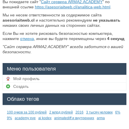
Вы покидаете сайт "
Сайт сервера ARMA2.ACADEMY
" по
внешней ссылке
https://asesoriaitweb.cl/analitica-web.html
.
Мы не несем ответственности за содержимое сайта
asesoriaitweb.cl
и настоятельно рекомендуем
не указывать
никаких своих личных данных на сторонних сайтах.
Если Вы не хотите рисковать безопасностью компьютера,
нажмите
отмена
, иначе вы будете перемещены через
4
секунд
"Сайт сервера ARMA2.ACADEMY" всегда заботится о вашей
безопасности.
Меню пользователя
Мой профиль
Создать
Облако тегов
100 очков за 100 рублей
2 млрд рублей
2016
3 тысяч человек
6%
9%
academy pve
ai kodex
animatediff и внутренних
arma