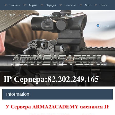
Главная
Форум
Отряды
Новости
Фото
Блоги
ТНТ
Статьи
Активность
Люди
Поиск
IP Сервера:82.202.249.165
Information
У Сервера ARMA2ACADEMY сменился IP