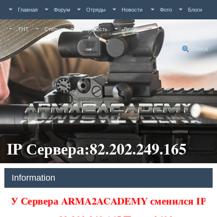
Главная
Форум
Отряды
Новости
Фото
Блоги
ТНТ
Статьи
Активность
Люди
Поиск
IP Сервера:82.202.249.165
Information
У Сервера ARMA2ACADEMY сменился IP