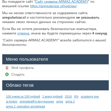
Вы покидаете сайт "
Сайт сервера ARMA2.ACADEMY
" по
внешней ссылке
https://aregularizar.cl/noticias/
.
Мы не несем ответственности за содержимое сайта
aregularizar.cl
и настоятельно рекомендуем
не указывать
никаких своих личных данных на сторонних сайтах.
Если Вы не хотите рисковать безопасностью компьютера,
нажмите
отмена
, иначе вы будете перемещены через
4
секунд
"Сайт сервера ARMA2.ACADEMY" всегда заботится о вашей
безопасности.
Меню пользователя
Мой профиль
Создать
Облако тегов
100 очков за 100 рублей
2 млрд рублей
2016
9%
academy pve
ai kodex
animatediff и внутренних
arma
arma 2
arma 2: operation arrowhead