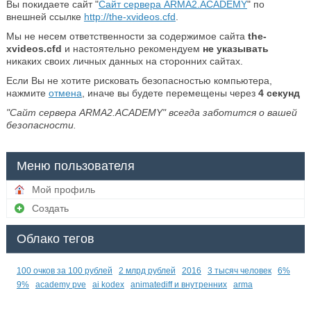
Вы покидаете сайт "
Сайт сервера ARMA2.ACADEMY
" по
внешней ссылке
http://the-xvideos.cfd
.
Мы не несем ответственности за содержимое сайта
the-
xvideos.cfd
и настоятельно рекомендуем
не указывать
никаких своих личных данных на сторонних сайтах.
Если Вы не хотите рисковать безопасностью компьютера,
нажмите
отмена
, иначе вы будете перемещены через
4
секунд
"Сайт сервера ARMA2.ACADEMY" всегда заботится о вашей
безопасности.
Меню пользователя
Мой профиль
Создать
Облако тегов
100 очков за 100 рублей
2 млрд рублей
2016
3 тысяч человек
6%
9%
academy pve
ai kodex
animatediff и внутренних
arma