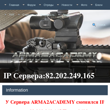
Главная
Форум
Отряды
Новости
Фото
Блоги
ТНТ
Статьи
Активность
Люди
Поиск
IP Сервера:82.202.249.165
Information
У Сервера ARMA2ACADEMY сменился IP