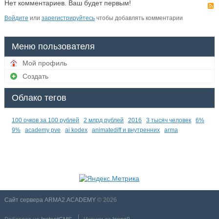
Нет комментариев. Ваш будет первым!
Войдите
или
зарегистрируйтесь
чтобы добавлять комментарии
Меню пользователя
Мой профиль
Создать
Облако тегов
100 очков за 100 рублей
2 млрд рублей
2016
3 тысяч человек
6%
9%
academy pve
ai kodex
animatediff и внутренних
arma
Сайт сервера ARMA2.ACADEMY
© 2026