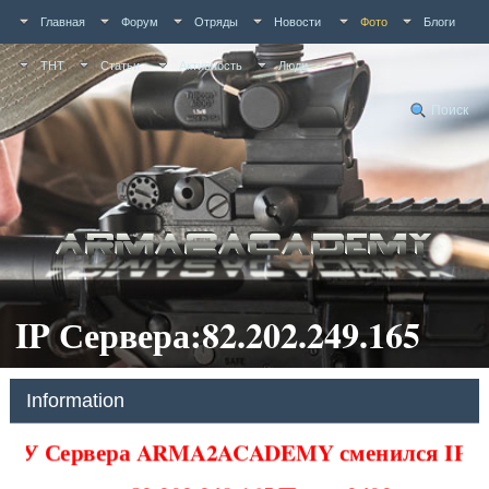
Главная
Форум
Отряды
Новости
Фото
Блоги
ТНТ
Статьи
Активность
Люди
Поиск
IP Сервера:82.202.249.165
Information
У Сервера ARMA2ACADEMY сменился IP