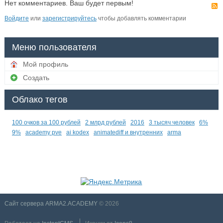
Нет комментариев. Ваш будет первым!
Войдите
или
зарегистрируйтесь
чтобы добавлять комментарии
Меню пользователя
Мой профиль
Создать
Облако тегов
100 очков за 100 рублей
2 млрд рублей
2016
3 тысяч человек
6%
9%
academy pve
ai kodex
animatediff и внутренних
arma
Сайт сервера ARMA2.ACADEMY
© 2026