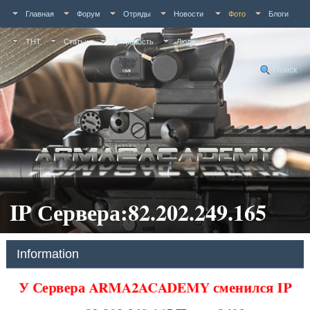
Главная
Форум
Отряды
Новости
Фото
Блоги
ТНТ
Статьи
Активность
Люди
Поиск
IP Сервера:82.202.249.165
Information
У Сервера ARMA2ACADEMY сменился IP