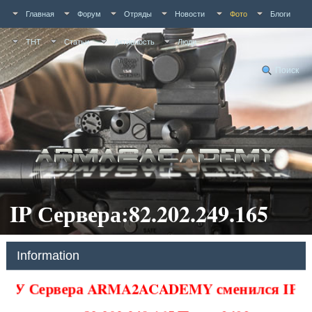
Главная
Форум
Отряды
Новости
Фото
Блоги
ТНТ
Статьи
Активность
Люди
Поиск
IP Сервера:82.202.249.165
Information
У Сервера ARMA2ACADEMY сменился IP