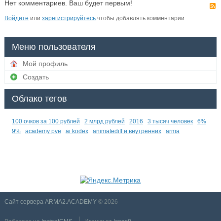
Нет комментариев. Ваш будет первым!
Войдите
или
зарегистрируйтесь
чтобы добавлять комментарии
Меню пользователя
Мой профиль
Создать
Облако тегов
100 очков за 100 рублей
2 млрд рублей
2016
3 тысяч человек
6%
9%
academy pve
ai kodex
animatediff и внутренних
arma
Сайт сервера ARMA2.ACADEMY
© 2026