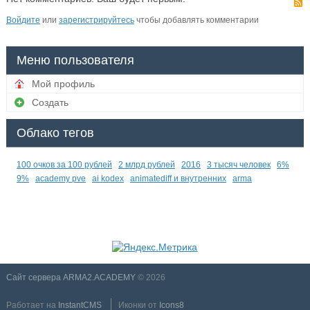
Войдите
или
зарегистрируйтесь
чтобы добавлять комментарии
Меню пользователя
Мой профиль
Создать
Облако тегов
100 очков за 100 рублей
2 млрд рублей
2016
3 тысяч человек
6%
9%
academy pve
ai kodex
animatediff и внутренних
arma
Сайт сервера ARMA2.ACADEMY
© 2026
Работает на
InstantCMS
Иконки от
Icons8