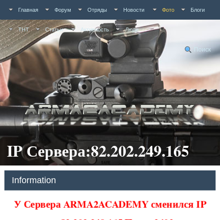
Главная
Форум
Отряды
Новости
Фото
Блоги
ТНТ
Статьи
Активность
Люди
Поиск
IP Сервера:82.202.249.165
Information
У Сервера ARMA2ACADEMY сменился IP