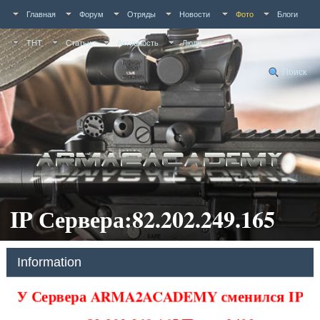
Главная
Форум
Отряды
Новости
Фото
Блоги
ТНТ
Статьи
Активность
Люди
Поиск
IP Сервера:82.202.249.165
Information
У Сервера ARMA2ACADEMY сменился IP