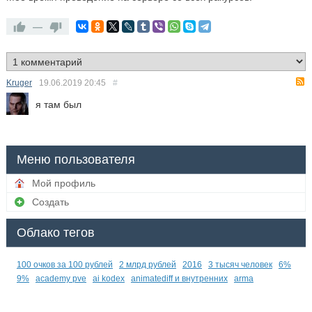
—
Kruger
19.06.2019
20:45
#
я там был
Меню пользователя
Мой профиль
Создать
Облако тегов
100 очков за 100 рублей
2 млрд рублей
2016
3 тысяч человек
6%
9%
academy pve
ai kodex
animatediff и внутренних
arma