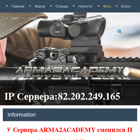
Главная
Форум
Отряды
Новости
Фото
Блоги
ТНТ
Статьи
Активность
Люди
Поиск
IP Сервера:82.202.249.165
Information
У Сервера ARMA2ACADEMY сменился IP