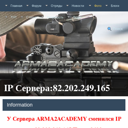
Главная
Форум
Отряды
Новости
Фото
Блоги
ТНТ
Статьи
Активность
Люди
Поиск
IP Сервера:82.202.249.165
Information
У Сервера ARMA2ACADEMY сменился IP